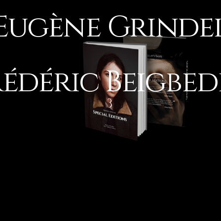
Eugène Grinde
rédéric Beigbed