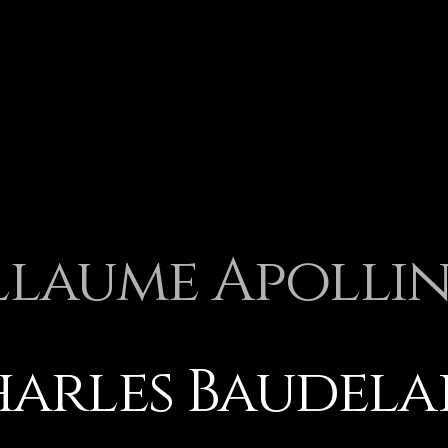
llaume Apollin
arles Baudela