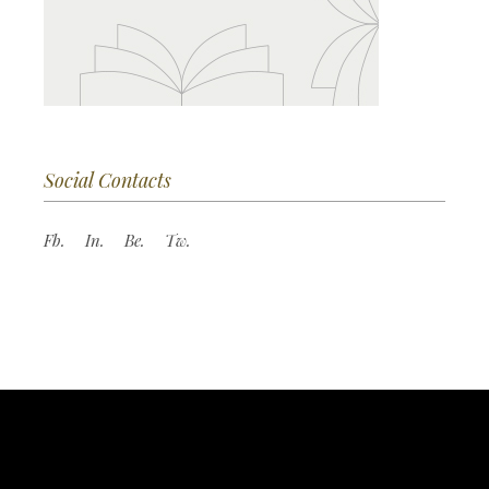
Social Contacts
Fb.
In.
Be.
Tw.