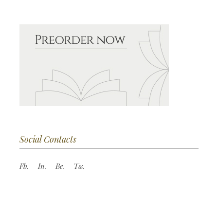
Social Contacts
Fb.
In.
Be.
Tw.