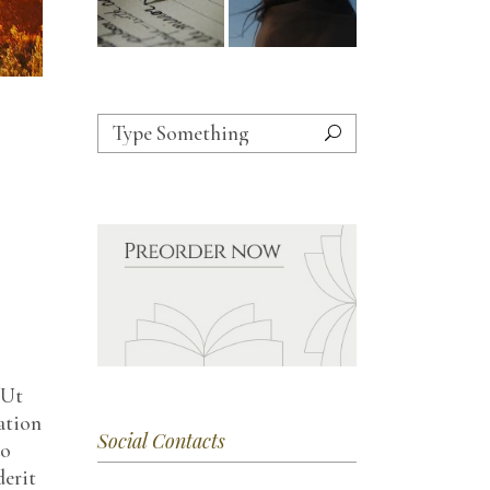
 Ut
ation
Social Contacts
do
derit