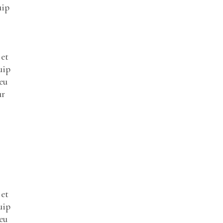
uip
 et
uip
eu
ur
 et
uip
eu