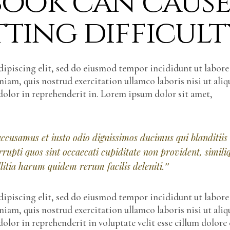
book can caus
ting difficult
ipiscing elit, sed do eiusmod tempor incididunt ut labore
am, quis nostrud exercitation ullamco laboris nisi ut aliq
dolor in reprehenderit in. Lorem ipsum dolor sit amet,
 accusamus et iusto odio dignissimos ducimus qui blanditiis
rupti quos sint occaecati cupiditate non provident, simili
itia harum quidem rerum facilis deleniti.’’
ipiscing elit, sed do eiusmod tempor incididunt ut labore
am, quis nostrud exercitation ullamco laboris nisi ut aliq
olor in reprehenderit in voluptate velit esse cillum dolore 