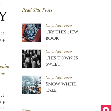
e
y
Read Side Posts
On 9. Nov. 2020.
Try this new
 et
book
uip
On 9. Nov. 2020.
This town is
sweet
 enim
que
On 9. Nov. 2020.
Snow white
tale
 et
uip
eu
Tags