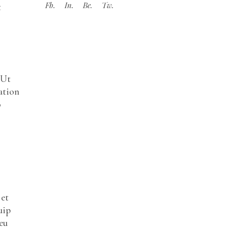
Fb.
In.
Be.
Tw.
t
 Ut
ation
o
 et
uip
eu