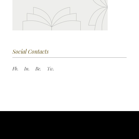
Social Contacts
Fb.
In.
Be.
Tw.