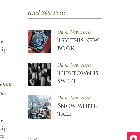
Read Side Posts
On 9. Nov. 2020.
Try this new
 et
book
uip
On 9. Nov. 2020.
This town is
sweet
 enim
que
On 9. Nov. 2020.
Snow white
tale
 et
uip
eu
Tags