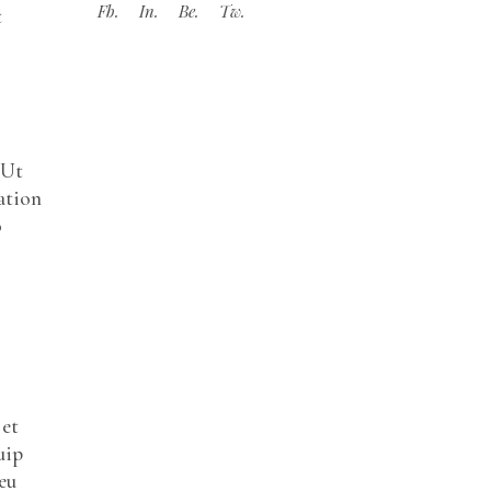
Fb.
In.
Be.
Tw.
t
 Ut
ation
o
 et
uip
eu