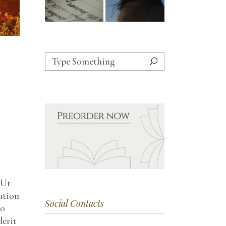
 Ut
ation
Social Contacts
do
derit