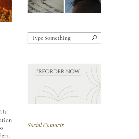
 Ut
ation
Social Contacts
do
derit