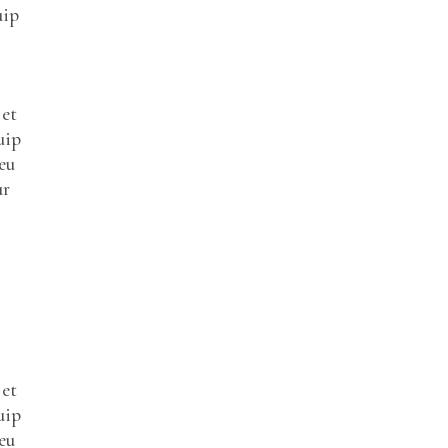
uip
 et
uip
eu
ur
 et
uip
eu