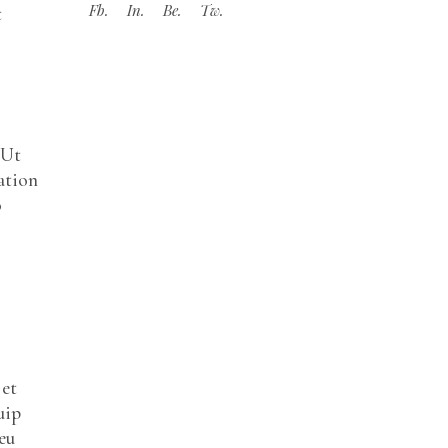
Fb.
In.
Be.
Tw.
t
 Ut
ation
o
 et
uip
eu