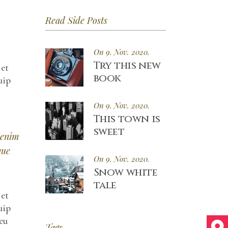
t
Read Side Posts
On 9. Nov. 2020.
Try this new
 et
book
uip
On 9. Nov. 2020.
This town is
sweet
 enim
que
On 9. Nov. 2020.
Snow white
tale
 et
uip
eu
Tags