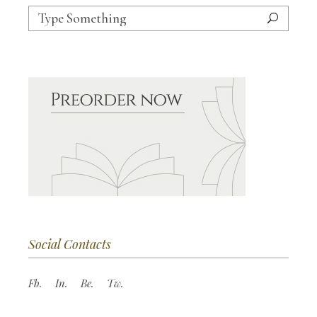
Social Contacts
Fb.
In.
Be.
Tw.